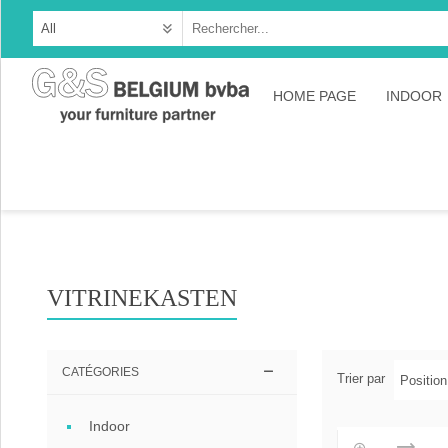
HOME PAGE
INDOOR
Cabine
Dresso
Tables
Consol
VITRINEKASTEN
TV-meu
Collec
CATÉGORIES
Trier par
Collect
Indoor
Collect