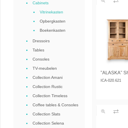
Cabinets
Coffee
Vitrinekasten
Collect
Opbergkasten
Collect
Boekenkasten
Dressoirs
Tables
Consoles
TV-meubelen
"ALASKA" Sh
Collection Amani
ICA-020.621
Collection Rustic
Collection Timeless
Coffee tables & Consoles
Collection Slats
Collection Selena