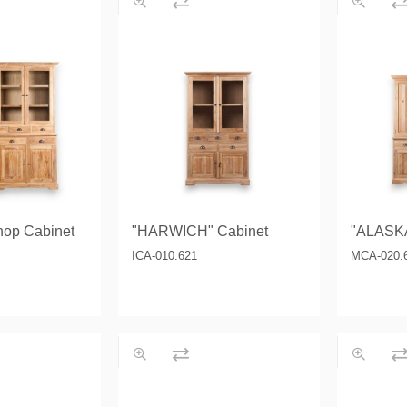
 tables & Consoles
Privilege
ion Slats
ion Selena
op Cabinet
"HARWICH" Cabinet
"ALASKA
ICA-010.621
MCA-020.