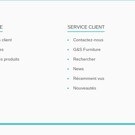
E
SERVICE CLIENT
 client
Contactez-nous
es
G&S Furniture
s produits
Rechercher
News
Récemment vus
Nouveautés