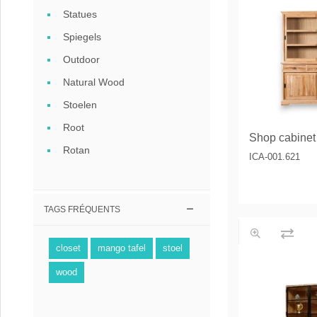
Statues
Spiegels
Outdoor
Natural Wood
Stoelen
Root
Shop cabine
Rotan
ICA-001.621
TAGS FRÉQUENTS
closet
mango tafel
stoel
wood