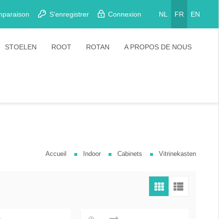
mparaison
S'enregistrer
Connexion
NL
FR
EN
STOELEN
ROOT
ROTAN
A PROPOS DE NOUS
Eetkamerstoelen
Stoelen
Plooistoelen
Barkrukken
Stapelstoelen
Barstoelen
Accueil
Indoor
Cabinets
Vitrinekasten