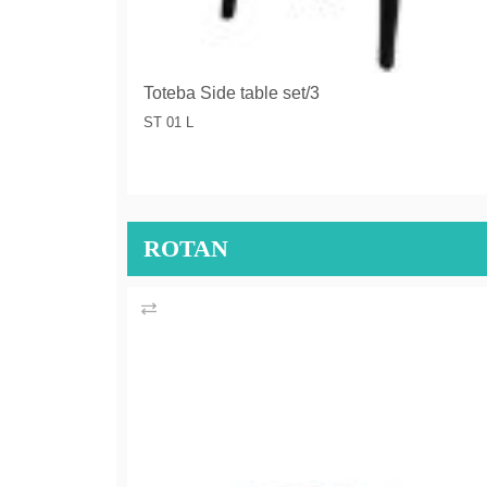
Toteba Side table set/3
ST 01 L
ROTAN